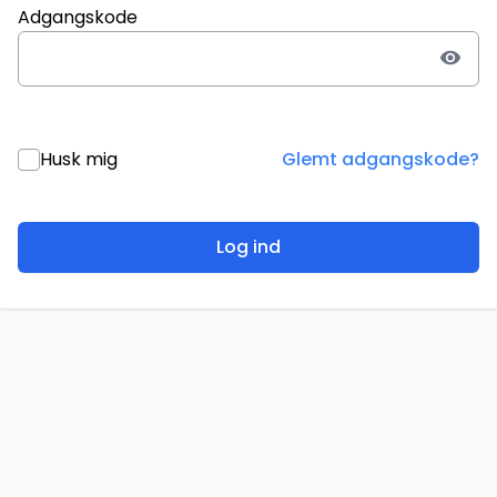
Adgangskode
visibility
Husk mig
Glemt adgangskode?
Log ind